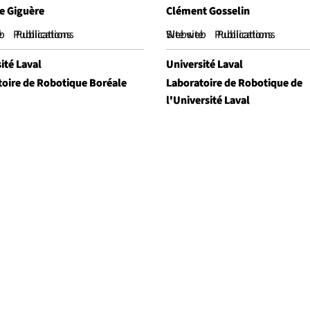
e Giguère
e Giguère
Clément Gosselin
Clément Gosselin
e
b
Publications
Publications
Website
Site web
Publications
Publications
ité Laval
ité Laval
Université Laval
Université Laval
toire de Robotique Boréale
toire de Robotique Boréale
Laboratoire de Robotique de
Laboratoire de Robotique de
l'Université Laval
l'Université Laval