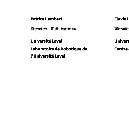
Patrice Lambert
Patrice Lambert
Flavie 
Flavie 
Website
Site web
Publications
Publications
Websit
Site we
Université Laval
Université Laval
Univers
Univers
Laboratoire de Robotique de
Laboratoire de Robotique de
Centre
Centre
l'Université Laval
l'Université Laval