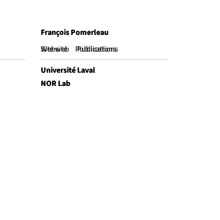
François Pomerleau
François Pomerleau
Website
Site web
Publications
Publications
Université Laval
Université Laval
NOR Lab
NOR Lab