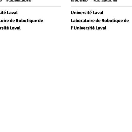
e
b
Publications
Publications
Website
Site web
Publications
Publications
ité Laval
ité Laval
Université Laval
Université Laval
toire de Robotique de
toire de Robotique de
Laboratoire de Robotique de
Laboratoire de Robotique de
rsité Laval
rsité Laval
l'Université Laval
l'Université Laval