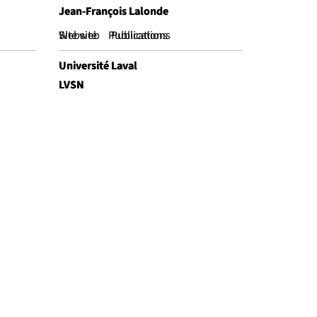
Jean-François Lalonde
Jean-François Lalonde
Website
Site web
Publications
Publications
Université Laval
Université Laval
LVSN
LVSN