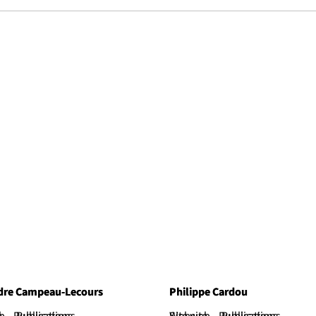
dre Campeau-Lecours
dre Campeau-Lecours
Philippe Cardou
Philippe Cardou