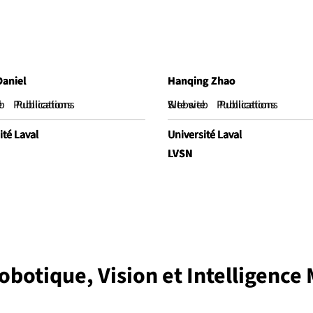
Daniel
Daniel
Hanqing Zhao
Hanqing Zhao
e
b
Publications
Publications
Website
Site web
Publications
Publications
ité Laval
ité Laval
Université Laval
Université Laval
LVSN
LVSN
obotique, Vision et Intelligence