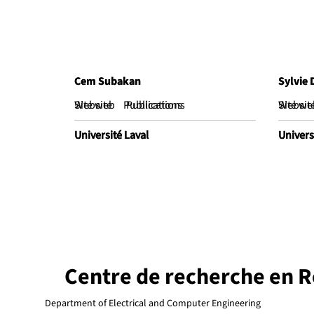
Cem Subakan
Cem Subakan
Sylvie 
Sylvie 
Website
Site web
Publications
Publications
Websit
Site we
Université Laval
Université Laval
Univers
Univers
Centre de recherche en R
Department of Electrical and Computer Engineering