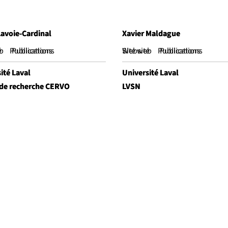
Lavoie-Cardinal
Lavoie-Cardinal
Xavier Maldague
Xavier Maldague
e
b
Publications
Publications
Website
Site web
Publications
Publications
ité Laval
ité Laval
Université Laval
Université Laval
 de recherche CERVO
 de recherche CERVO
LVSN
LVSN