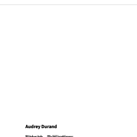
Audrey Durand
Audrey Durand