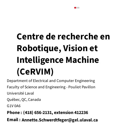
CeRVIM Seminar: Dr. Yang Wang, February
18, 2025, 10 am, PLT-3904
CeRVIM Seminar:Beyond Scaling: Visual Learning
Centre de recherche en
by Adaptation Dr. Yang Wang Dept. of Computer
Science and Software Engineering Concordia...
Robotique, Vision et
Intelligence Machine
(CeRVIM)
Department of Electrical and Computer Engineering
Faculty of Science and Engineering - Pouliot Pavillon
Université Laval
Québec, QC, Canada
G1V 0A6
Phone :
, extension 412236
(418) 656-2131
Email :
Annette.Schwerdtfeger@gel.ulaval.ca